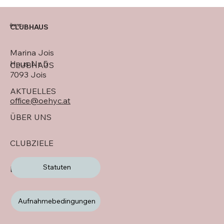
ÖHYC
CLUBHAUS
Marina Jois
Haus Nr. 5
CLUBHAUS
Kinderfest 2026 in Alterlaa
7093 Jois
AKTUELLES
office@oehyc.at
ÜBER UNS
CLUBZIELE
Statuten
LOGBUCH
Aufnahmebedingungen